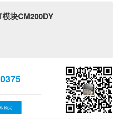
T模块CM200DY
70375
即购买