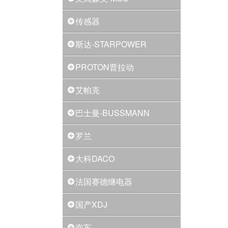
传感器
斯达-STARPOWER
PROTON普拉动
艾帕克
巴士曼-BUSSMANN
罗兰
大科DACO
法国赛德继电器
国产XDJ
南车