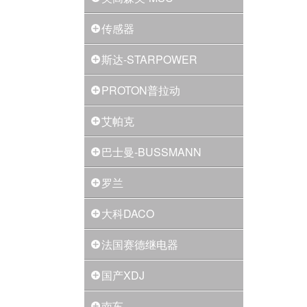
传感器
斯达-STARPOWER
PROTON普拉动
艾帕克
巴士曼-BUSSMANN
罗兰
大科DACO
法国赛德继电器
国产XDJ
南车