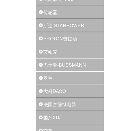
传感器
斯达-STARPOWER
PROTON普拉动
艾帕克
巴士曼-BUSSMANN
罗兰
大科DACO
法国赛德继电器
国产XDJ
南车