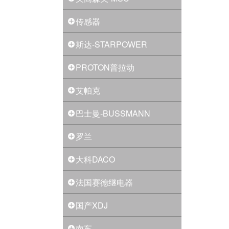
传感器
斯达-STARPOWER
PROTON普拉动
艾帕克
巴士曼-BUSSMANN
罗兰
大科DACO
法国赛德继电器
国产XDJ
南车