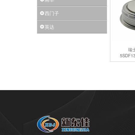
西门子
英达
瑞
5SDF