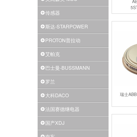
A
5S
传感器
斯达-STARPOWER
PROTON普拉动
艾帕克
巴士曼-BUSSMANN
罗兰
瑞士AB
大科DACO
法国赛德继电器
国产XDJ
南车