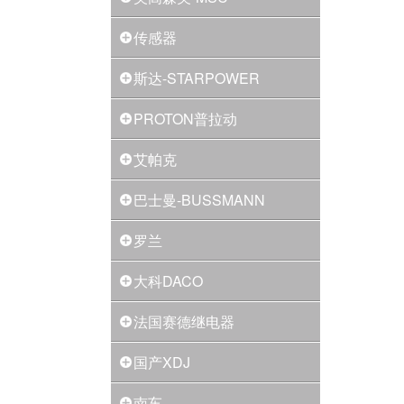
传感器
斯达-STARPOWER
PROTON普拉动
艾帕克
巴士曼-BUSSMANN
罗兰
大科DACO
法国赛德继电器
国产XDJ
南车