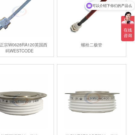
可以介绍下你们的产品么
正宗W0628RA120英国西
螺栓二极管
码WESTCODE