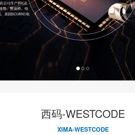
西码-WESTCODE
XIMA-WESTCODE