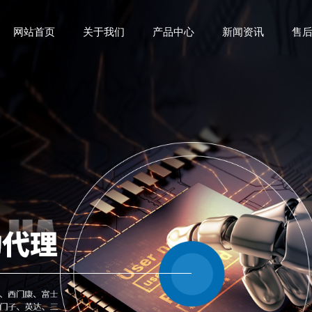
网站首页
关于我们
产品中心
新闻资讯
售