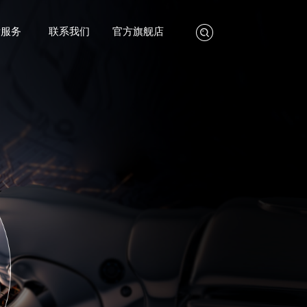
后服务
联系我们
官方旗舰店