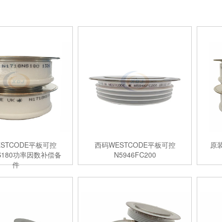
STCODE平板可控
西码WESTCODE平板可控
原装
NS180功率因数补偿备
N5946FC200
件