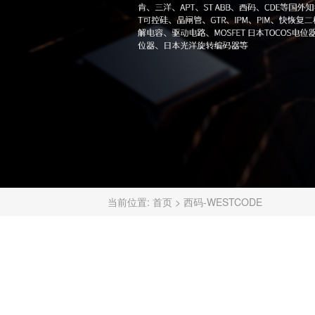
当前位置:
首页
>
西码-WESTCODE