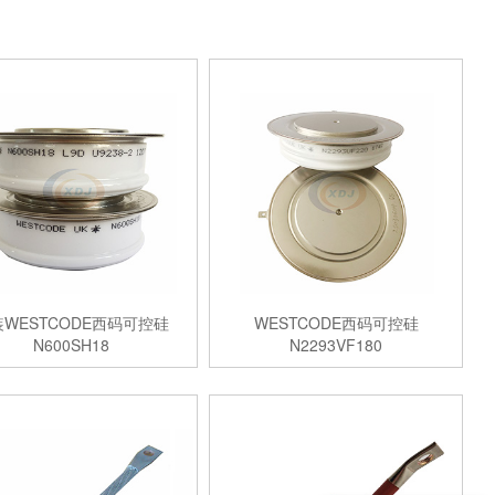
WESTCODE西码可控硅
WESTCODE西码可控硅
N600SH18
N2293VF180