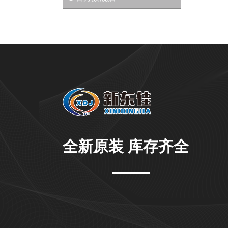
全新原装 库存齐全