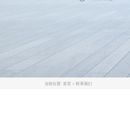
当前位置:
首页
>
联系我们