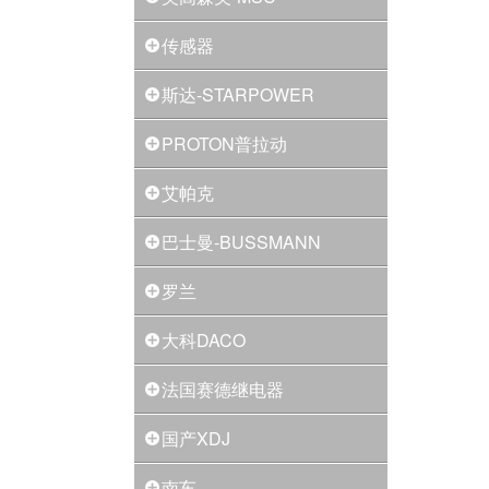
传感器
斯达-STARPOWER
PROTON普拉动
艾帕克
巴士曼-BUSSMANN
罗兰
大科DACO
法国赛德继电器
国产XDJ
南车