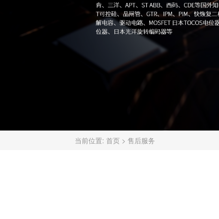
当前位置:
首页
>
售后服务