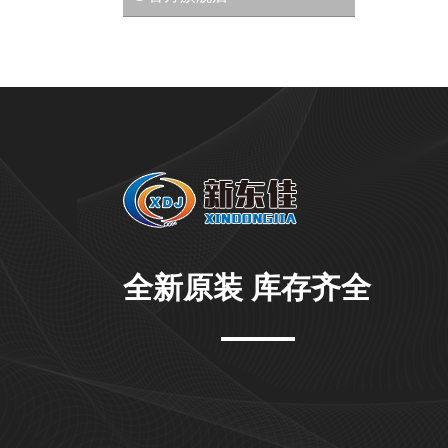
全新原装 库存齐全