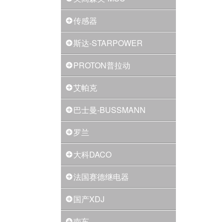
传感器
斯达-STARPOWER
PROTON普拉动
艾帕克
巴士曼-BUSSMANN
罗兰
大科DACO
法国赛德继电器
国产XDJ
南车